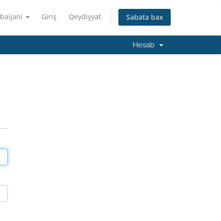
baijani
Giriş
Qeydiyyat
Səbətə bax
Hesab