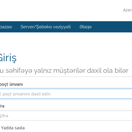
Azer
bazası
Server/Şəbəkə vəziyyəti
Əlaqə
iriş
u səhifəyə yalnız müştərilər daxil ola bilər
poçt ünvanı
frə
Yadda saxla