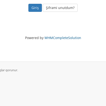
Şifrəmi unutdum?
Powered by
WHMCompleteSolution
qlar qorunur.