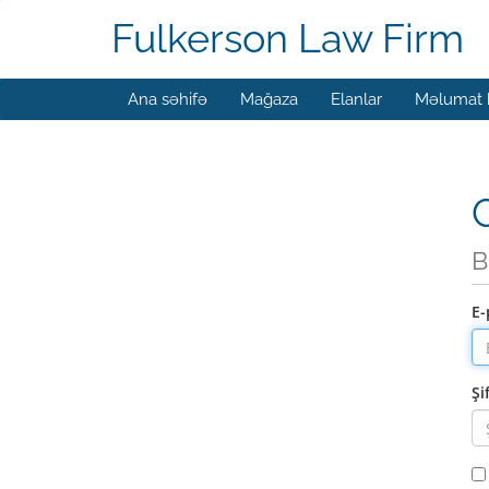
Fulkerson Law Firm
Ana səhifə
Mağaza
Elanlar
Məlumat 
G
B
E-
Şi