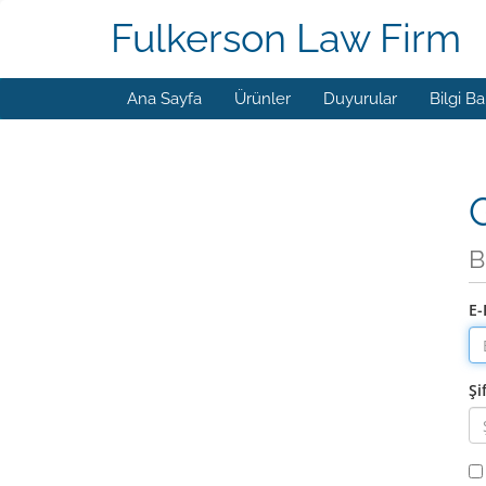
Fulkerson Law Firm
Ana Sayfa
Ürünler
Duyurular
Bilgi B
G
B
E-
Şi