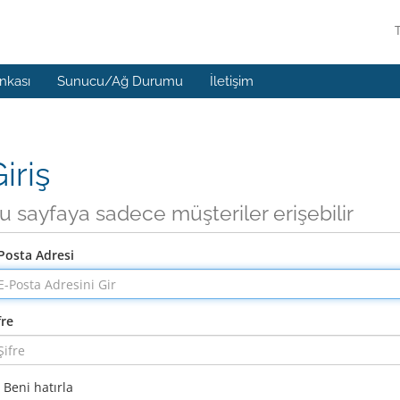
ankası
Sunucu/Ağ Durumu
İletişim
iriş
u sayfaya sadece müşteriler erişebilir
Posta Adresi
fre
Beni hatırla